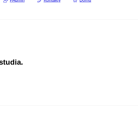
FAdmin
Kontakty
Domů
studia.