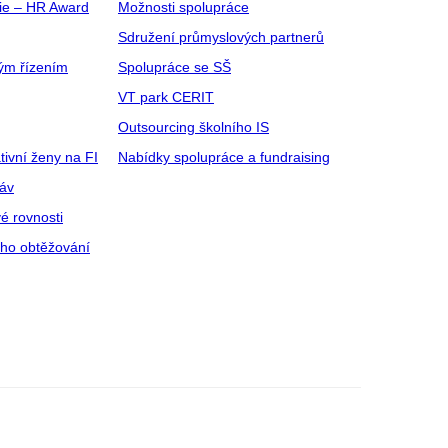
gie – HR Award
Možnosti spolupráce
Sdružení průmyslových partnerů
ým řízením
Spolupráce se SŠ
VT park CERIT
Outsourcing školního IS
tivní ženy na FI
Nabídky spolupráce a fundraising
ráv
é rovnosti
ího obtěžování