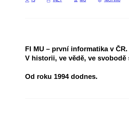
IS
INET
MU
Tech info
FI MU – první informatika v ČR.
V historii, ve vědě, ve svobodě 
Od roku 1994 dodnes.