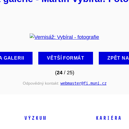
A GALERII
VĚTŠÍ FORMÁT
ZPĚT N
(
24
/ 25)
Odpovědný kontakt:
webmaster
@fi
.muni
.cz
VÝZKUM
KARIÉRA