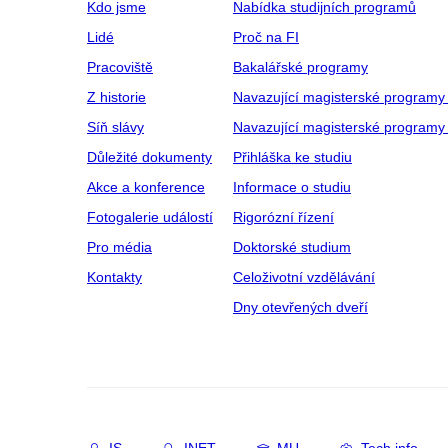
Kdo jsme
Nabídka studijních programů
Lidé
Proč na FI
Pracoviště
Bakalářské programy
Z historie
Navazující magisterské programy
Síň slávy
Navazující magisterské programy 
Důležité dokumenty
Přihláška ke studiu
Akce a konference
Informace o studiu
Fotogalerie událostí
Rigorózní řízení
Pro média
Doktorské studium
Kontakty
Celoživotní vzdělávání
Dny otevřených dveří