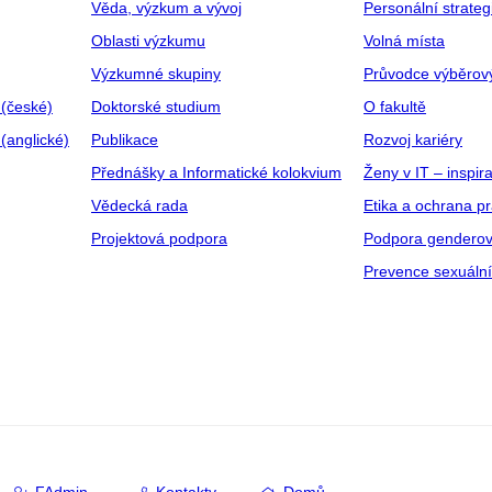
Věda, výzkum a vývoj
Personální strate
Oblasti výzkumu
Volná místa
Výzkumné skupiny
Průvodce výběrov
 (české)
Doktorské studium
O fakultě
(anglické)
Publikace
Rozvoj kariéry
Přednášky a Informatické kolokvium
Ženy v IT – inspira
Vědecká rada
Etika a ochrana p
Projektová podpora
Podpora genderov
Prevence sexuáln