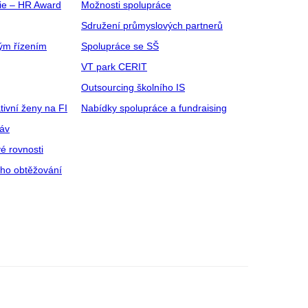
gie – HR Award
Možnosti spolupráce
Sdružení průmyslových partnerů
ým řízením
Spolupráce se SŠ
VT park CERIT
Outsourcing školního IS
tivní ženy na FI
Nabídky spolupráce a fundraising
ráv
é rovnosti
ího obtěžování