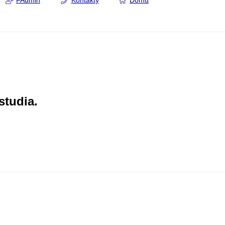
FAdmin
Kontakty
Domů
studia.