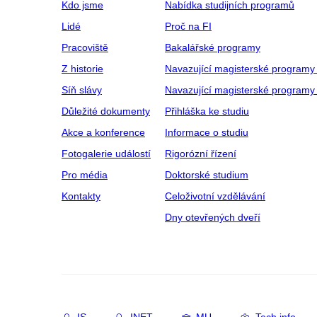
Kdo jsme
Nabídka studijních programů
Lidé
Proč na FI
Pracoviště
Bakalářské programy
Z historie
Navazující magisterské programy
Síň slávy
Navazující magisterské programy 
Důležité dokumenty
Přihláška ke studiu
Akce a konference
Informace o studiu
Fotogalerie událostí
Rigorózní řízení
Pro média
Doktorské studium
Kontakty
Celoživotní vzdělávání
Dny otevřených dveří