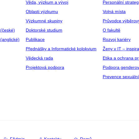
Věda, výzkum a vývoj
Personální strate
Oblasti výzkumu
Volná místa
Výzkumné skupiny
Průvodce výběrov
 (české)
Doktorské studium
O fakultě
(anglické)
Publikace
Rozvoj kariéry
Přednášky a Informatické kolokvium
Ženy v IT – inspira
Vědecká rada
Etika a ochrana p
Projektová podpora
Podpora genderov
Prevence sexuáln