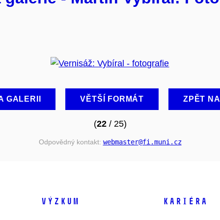
A GALERII
VĚTŠÍ FORMÁT
ZPĚT N
(
22
/ 25)
Odpovědný kontakt:
webmaster
@fi
.muni
.cz
VÝZKUM
KARIÉRA