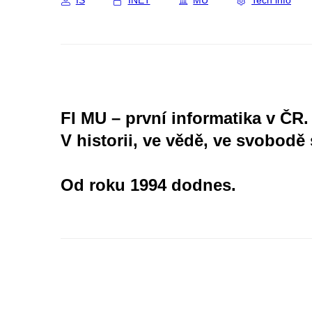
IS
INET
MU
Tech info
FI MU – první informatika v ČR.
V historii, ve vědě, ve svobodě 
Od roku 1994 dodnes.