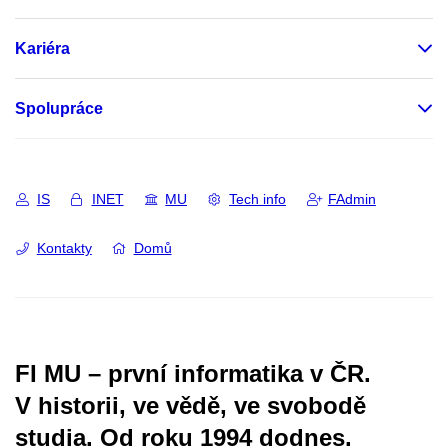
Kariéra
Spolupráce
IS
INET
MU
Tech info
FAdmin
Kontakty
Domů
FI MU – první informatika v ČR.
V historii, ve vědě, ve svobodě
studia.
Od roku 1994 dodnes.