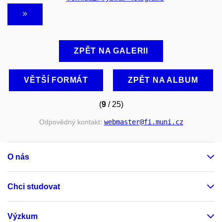
ZPĚT NA GALERII
VĚTŠÍ FORMÁT
ZPĚT NA ALBUM
(
9
/ 25)
Odpovědný kontakt:
webmaster
@fi
.muni
.cz
O nás
Chci studovat
Výzkum