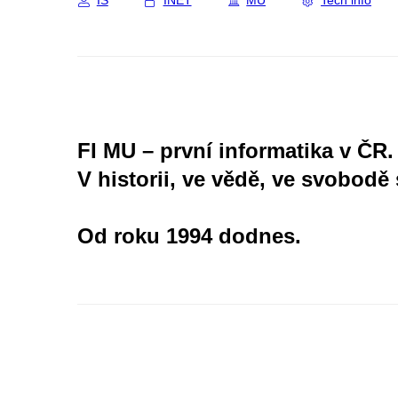
IS
INET
MU
Tech info
FI MU – první informatika v ČR.
V historii, ve vědě, ve svobodě 
Od roku 1994 dodnes.