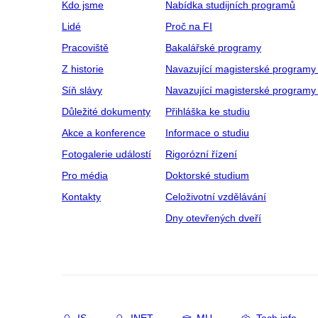
Kdo jsme
Nabídka studijních programů
Lidé
Proč na FI
Pracoviště
Bakalářské programy
Z historie
Navazující magisterské programy
Síň slávy
Navazující magisterské programy 
Důležité dokumenty
Přihláška ke studiu
Akce a konference
Informace o studiu
Fotogalerie událostí
Rigorózní řízení
Pro média
Doktorské studium
Kontakty
Celoživotní vzdělávání
Dny otevřených dveří