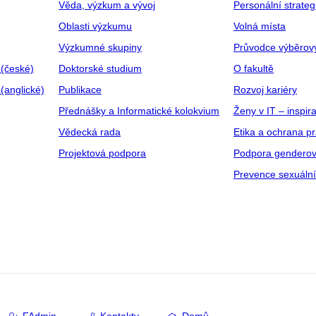
Věda, výzkum a vývoj
Personální strate
Oblasti výzkumu
Volná místa
Výzkumné skupiny
Průvodce výběrov
 (české)
Doktorské studium
O fakultě
(anglické)
Publikace
Rozvoj kariéry
Přednášky a Informatické kolokvium
Ženy v IT – inspira
Vědecká rada
Etika a ochrana p
Projektová podpora
Podpora genderov
Prevence sexuáln