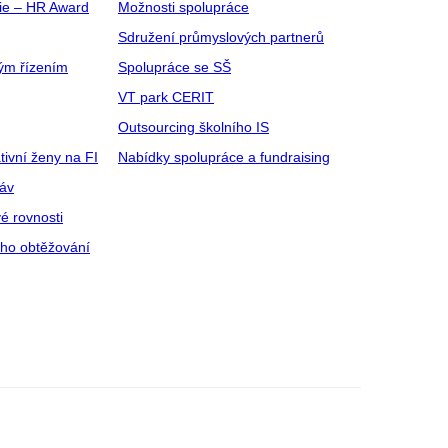
gie – HR Award
Možnosti spolupráce
Sdružení průmyslových partnerů
ým řízením
Spolupráce se SŠ
VT park CERIT
Outsourcing školního IS
tivní ženy na FI
Nabídky spolupráce a fundraising
ráv
é rovnosti
ího obtěžování