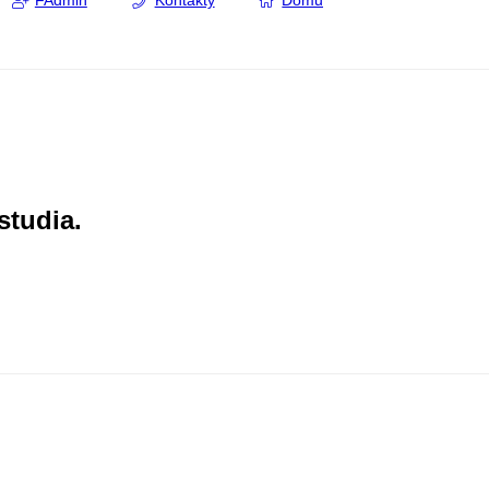
FAdmin
Kontakty
Domů
studia.