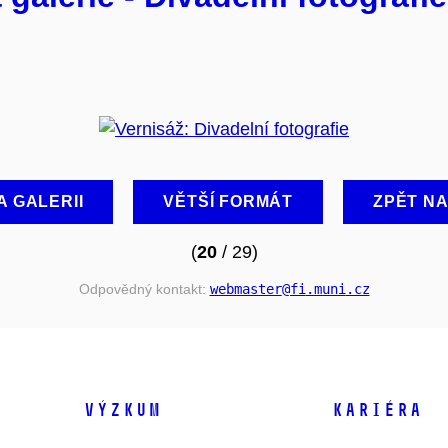
A GALERII
VĚTŠÍ FORMÁT
ZPĚT N
(
20
/ 29)
Odpovědný kontakt:
webmaster
@fi
.muni
.cz
VÝZKUM
KARIÉRA