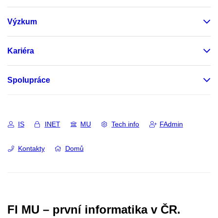
Výzkum
Kariéra
Spolupráce
IS
INET
MU
Tech info
FAdmin
Kontakty
Domů
FI MU – první informatika v ČR.