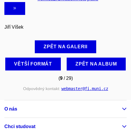
Jiří Víšek
ZPĚT NA GALERII
VĚTŠÍ FORMÁT
ZPĚT NA ALBUM
(
9
/ 29)
Odpovědný kontakt:
webmaster
@fi
.muni
.cz
O nás
Chci studovat