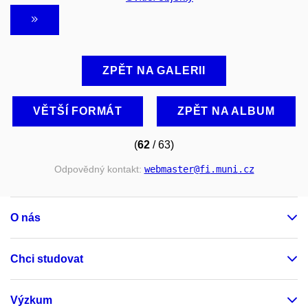
ZPĚT NA GALERII
VĚTŠÍ FORMÁT
ZPĚT NA ALBUM
(
62
/ 63)
Odpovědný kontakt:
webmaster
@fi
.muni
.cz
O nás
Chci studovat
Výzkum