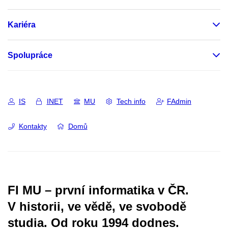
Kariéra
Spolupráce
IS
INET
MU
Tech info
FAdmin
Kontakty
Domů
FI MU – první informatika v ČR.
V historii, ve vědě, ve svobodě
studia.
Od roku 1994 dodnes.