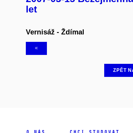
let
Vernisáž - Ždímal
ZPĚT N
O NÁS
CHCI STUDOVAT