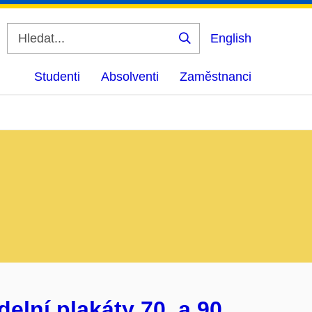
English
Vyhledat
Studenti
Absolventi
Zaměstnanci
elní plakáty 70. a 90.