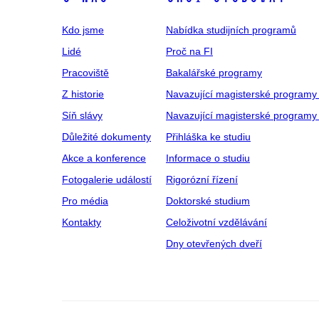
Kdo jsme
Nabídka studijních programů
Lidé
Proč na FI
Pracoviště
Bakalářské programy
Z historie
Navazující magisterské programy
Síň slávy
Navazující magisterské programy 
Důležité dokumenty
Přihláška ke studiu
Akce a konference
Informace o studiu
Fotogalerie událostí
Rigorózní řízení
Pro média
Doktorské studium
Kontakty
Celoživotní vzdělávání
Dny otevřených dveří