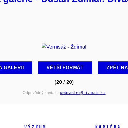
A GALERII
VĚTŠÍ FORMÁT
ZPĚT N
(
20
/ 20)
Odpovědný kontakt:
webmaster
@fi
.muni
.cz
VÝZKUM
KARIÉRA