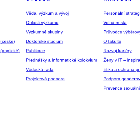
Věda, výzkum a vývoj
Personální strate
Oblasti výzkumu
Volná místa
Výzkumné skupiny
Průvodce výběrov
 (české)
Doktorské studium
O fakultě
(anglické)
Publikace
Rozvoj kariéry
Přednášky a Informatické kolokvium
Ženy v IT – inspira
Vědecká rada
Etika a ochrana p
Projektová podpora
Podpora genderov
Prevence sexuáln