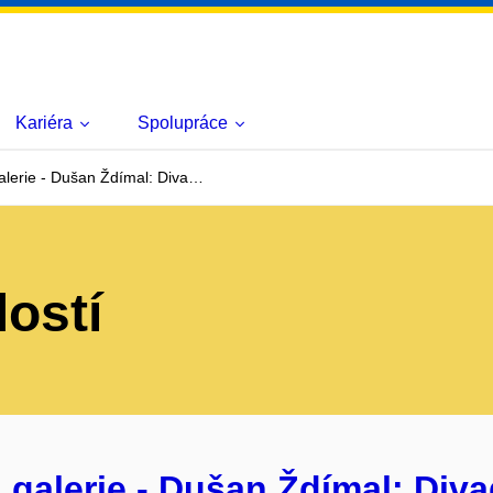
Kariéra
Spolupráce
lerie - Dušan Ždímal: Diva…
lostí
alerie - Dušan Ždímal: Divad