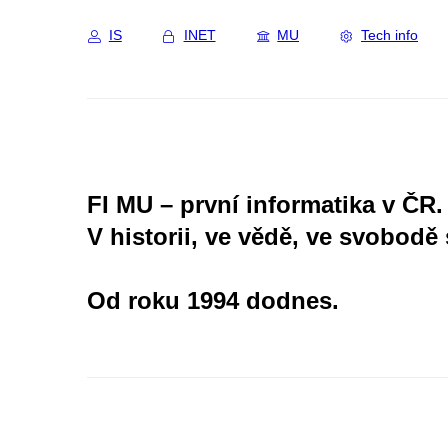
IS
INET
MU
Tech info
FI MU – první informatika v ČR.
V historii, ve vědě, ve svobodě 
Od roku 1994 dodnes.