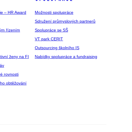
gie – HR Award
Možnosti spolupráce
Sdružení průmyslových partnerů
ým řízením
Spolupráce se SŠ
VT park CERIT
Outsourcing školního IS
tivní ženy na FI
Nabídky spolupráce a fundraising
ráv
é rovnosti
ího obtěžování