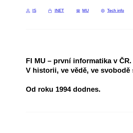
IS
INET
MU
Tech info
FI MU – první informatika v ČR.
V historii, ve vědě, ve svobodě 
Od roku 1994 dodnes.