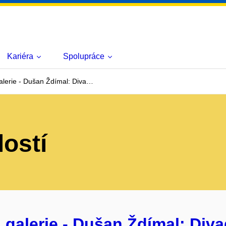
Kariéra
Spolupráce
lerie - Dušan Ždímal: Diva…
lostí
alerie - Dušan Ždímal: Divad