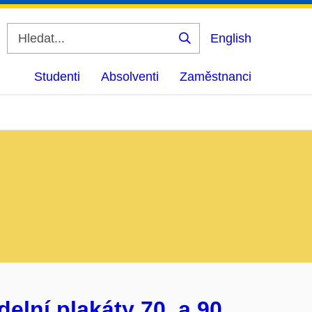
English
Vyhledat
Studenti
Absolventi
Zaměstnanci
elní plakáty 70. a 90.