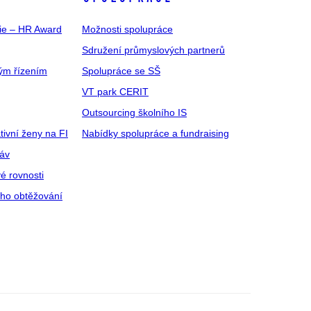
gie – HR Award
Možnosti spolupráce
Sdružení průmyslových partnerů
ým řízením
Spolupráce se SŠ
VT park CERIT
Outsourcing školního IS
tivní ženy na FI
Nabídky spolupráce a fundraising
ráv
é rovnosti
ího obtěžování