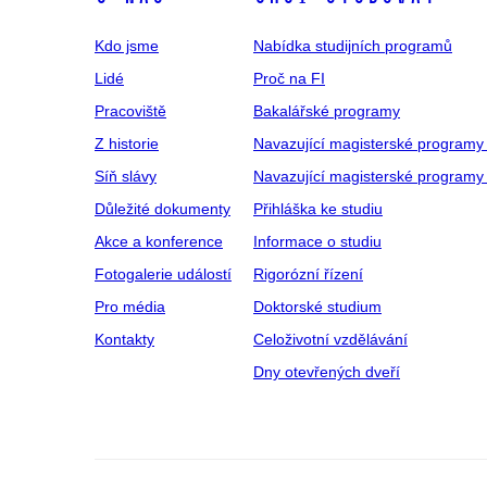
Kdo jsme
Nabídka studijních programů
Lidé
Proč na FI
Pracoviště
Bakalářské programy
Z historie
Navazující magisterské programy
Síň slávy
Navazující magisterské programy 
Důležité dokumenty
Přihláška ke studiu
Akce a konference
Informace o studiu
Fotogalerie událostí
Rigorózní řízení
Pro média
Doktorské studium
Kontakty
Celoživotní vzdělávání
Dny otevřených dveří