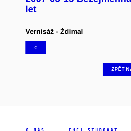
let
Vernisáž - Ždímal
ZPĚT N
O NÁS
CHCI STUDOVAT