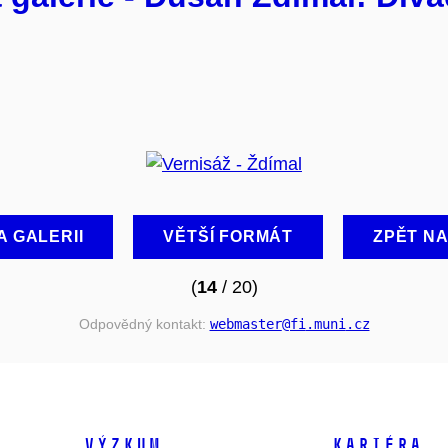
A GALERII
VĚTŠÍ FORMÁT
ZPĚT N
(
14
/ 20)
Odpovědný kontakt:
webmaster
@fi
.muni
.cz
VÝZKUM
KARIÉRA