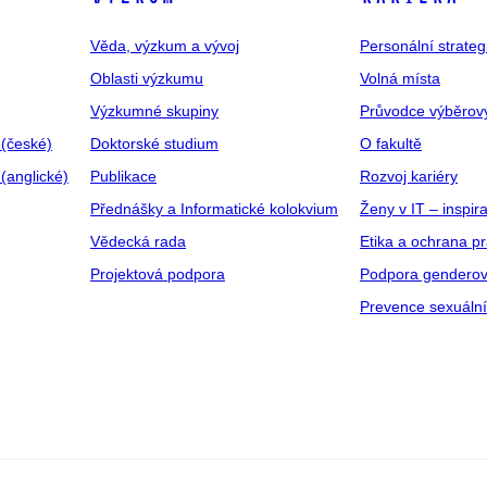
Věda, výzkum a vývoj
Personální strate
Oblasti výzkumu
Volná místa
Výzkumné skupiny
Průvodce výběrov
 (české)
Doktorské studium
O fakultě
(anglické)
Publikace
Rozvoj kariéry
Přednášky a Informatické kolokvium
Ženy v IT – inspira
Vědecká rada
Etika a ochrana p
Projektová podpora
Podpora genderov
Prevence sexuáln