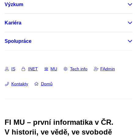
Výzkum
Kariéra
Spolupráce
IS
INET
MU
Tech info
FAdmin
Kontakty
Domů
FI MU – první informatika v ČR.
V historii, ve vědě, ve svobodě