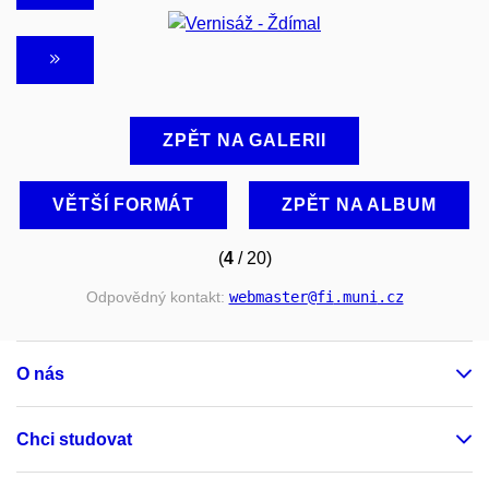
ZPĚT NA GALERII
VĚTŠÍ FORMÁT
ZPĚT NA ALBUM
(
4
/ 20)
Odpovědný kontakt:
webmaster
@fi
.muni
.cz
O nás
Chci studovat