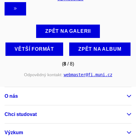
ZPĚT NA GALERII
VĚTŠÍ FORMÁT
ZPĚT NA ALBUM
(
8
/ 8)
Odpovědný kontakt:
webmaster
@fi
.muni
.cz
O nás
Chci studovat
Výzkum