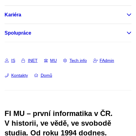
Kariéra
Spolupráce
IS
INET
MU
Tech info
FAdmin
Kontakty
Domů
FI MU – první informatika v ČR.
V historii, ve vědě, ve svobodě
studia.
Od roku 1994 dodnes.