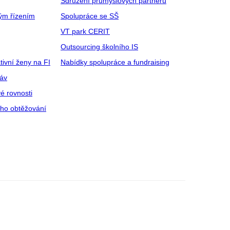
Sdružení průmyslových partnerů
ým řízením
Spolupráce se SŠ
VT park CERIT
Outsourcing školního IS
tivní ženy na FI
Nabídky spolupráce a fundraising
ráv
é rovnosti
ího obtěžování