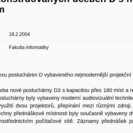
m
18.2.2004
Fakulta informatiky
exu poslucháren D vybaveného nejmodernější projekční
vba nové posluchárny D3 s kapacitou přes 180 míst a r
osluchárny byly vybaveny moderní audiovizuální technik
žití dvou projektorů, přepínání mezi různými zdroji, 
echny přednáškové místnosti byly současně vybaveny dv
prostřednictvím počítačové sítě. Záznamy přednášek 