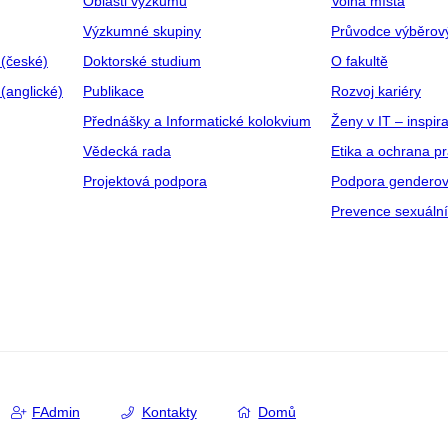
Oblasti výzkumu
Volná místa
Výzkumné skupiny
Průvodce výběrov
 (české)
Doktorské studium
O fakultě
(anglické)
Publikace
Rozvoj kariéry
Přednášky a Informatické kolokvium
Ženy v IT – inspira
Vědecká rada
Etika a ochrana p
Projektová podpora
Podpora genderov
Prevence sexuáln
FAdmin
Kontakty
Domů