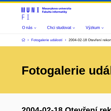
O nás
Chci studovat
Výzkum
Fotogalerie událostí
2004-02-18 Otevření reko
Fotogalerie udá
2004-02-18 Otevření r