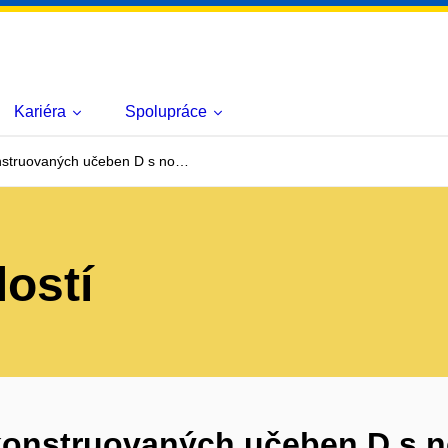
Kariéra
Spolupráce
nstruovaných učeben D s no…
lostí
ekonstruovaných učeben D s 