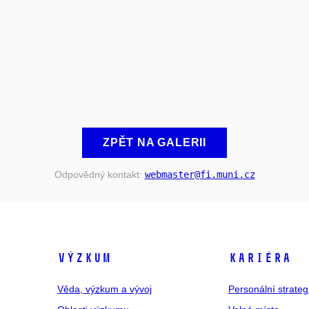
ZPĚT NA GALERII
Odpovědný kontakt:
webmaster
@fi
.muni
.cz
VÝZKUM
KARIÉRA
Věda, výzkum a vývoj
Personální strate