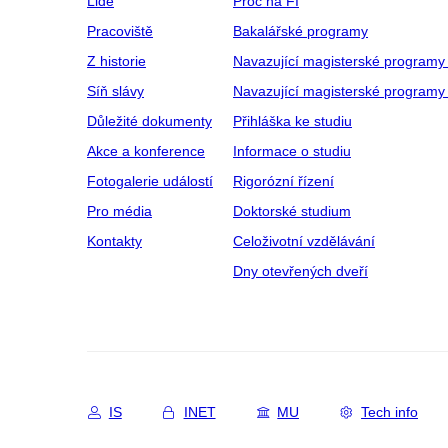
Lidé
Proč na FI
Pracoviště
Bakalářské programy
Z historie
Navazující magisterské programy
Síň slávy
Navazující magisterské programy 
Důležité dokumenty
Přihláška ke studiu
Akce a konference
Informace o studiu
Fotogalerie událostí
Rigorózní řízení
Pro média
Doktorské studium
Kontakty
Celoživotní vzdělávání
Dny otevřených dveří
IS
INET
MU
Tech info