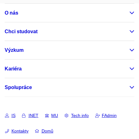
O nás
Chci studovat
Výzkum
Kariéra
Spolupráce
IS
INET
MU
Tech info
FAdmin
Kontakty
Domů