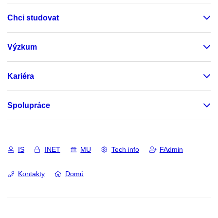
Chci studovat
Výzkum
Kariéra
Spolupráce
IS
INET
MU
Tech info
FAdmin
Kontakty
Domů