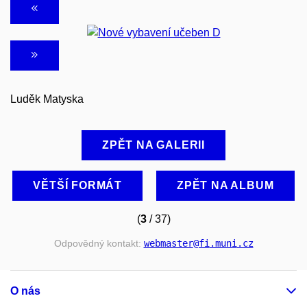
Luděk Matyska
ZPĚT NA GALERII
VĚTŠÍ FORMÁT
ZPĚT NA ALBUM
(
3
/ 37)
Odpovědný kontakt:
webmaster
@fi
.muni
.cz
O nás