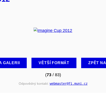
A GALERII
VĚTŠÍ FORMÁT
ZPĚT N
(
73
/ 83)
Odpovědný kontakt:
webmaster
@fi
.muni
.cz