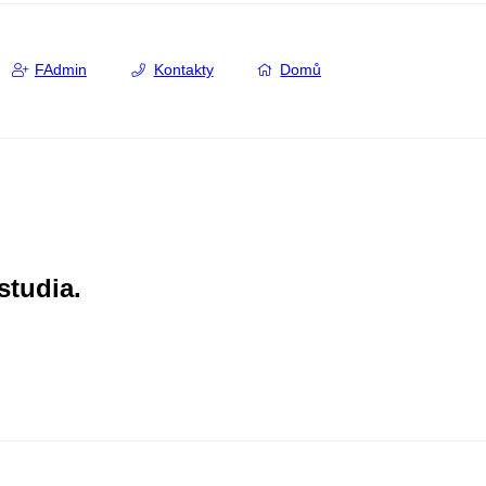
FAdmin
Kontakty
Domů
studia.