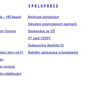
SPOLUPRÁCE
gie – HR Award
Možnosti spolupráce
Sdružení průmyslových partnerů
ým řízením
Spolupráce se SŠ
VT park CERIT
Outsourcing školního IS
tivní ženy na FI
Nabídky spolupráce a fundraising
ráv
é rovnosti
ího obtěžování