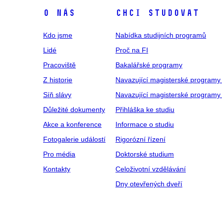
O NÁS
CHCI STUDOVAT
Kdo jsme
Nabídka studijních programů
Lidé
Proč na FI
Pracoviště
Bakalářské programy
Z historie
Navazující magisterské programy
Síň slávy
Navazující magisterské programy 
Důležité dokumenty
Přihláška ke studiu
Akce a konference
Informace o studiu
Fotogalerie událostí
Rigorózní řízení
Pro média
Doktorské studium
Kontakty
Celoživotní vzdělávání
Dny otevřených dveří