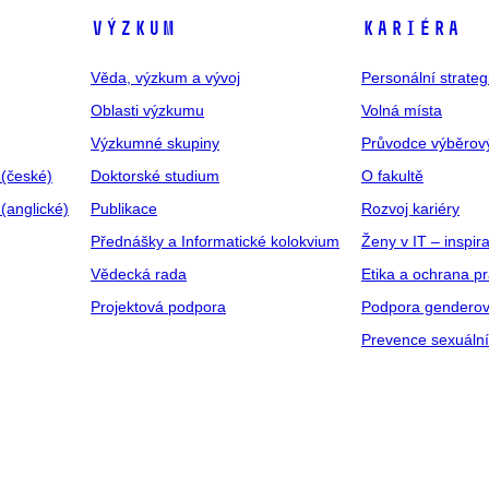
VÝZKUM
KARIÉRA
Věda, výzkum a vývoj
Personální strate
Oblasti výzkumu
Volná místa
Výzkumné skupiny
Průvodce výběrov
 (české)
Doktorské studium
O fakultě
(anglické)
Publikace
Rozvoj kariéry
Přednášky a Informatické kolokvium
Ženy v IT – inspira
Vědecká rada
Etika a ochrana p
Projektová podpora
Podpora genderov
Prevence sexuáln