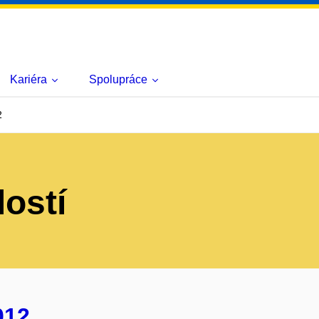
Kariéra
Spolupráce
2
lostí
012