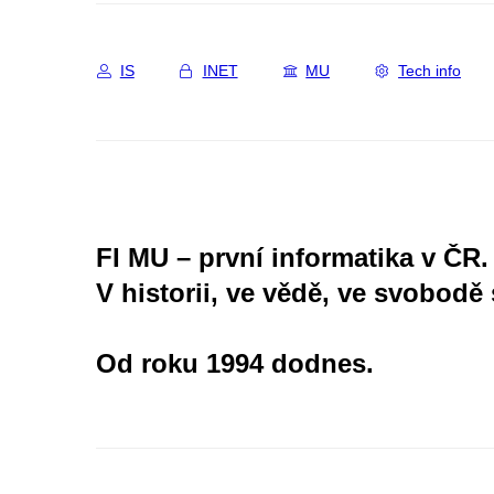
IS
INET
MU
Tech info
FI MU – první informatika v ČR.
V historii, ve vědě, ve svobodě 
Od roku 1994 dodnes.