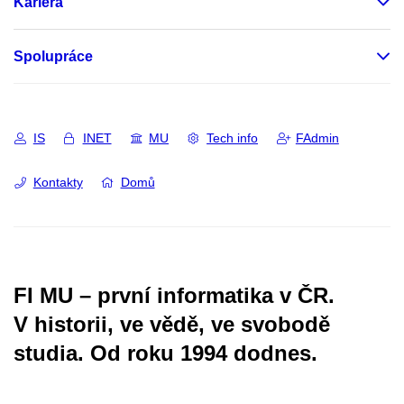
Kariéra
Spolupráce
IS
INET
MU
Tech info
FAdmin
Kontakty
Domů
FI MU – první informatika v ČR.
V historii, ve vědě, ve svobodě
studia.
Od roku 1994 dodnes.