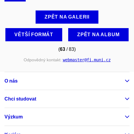
ZPĚT NA GALERII
VĚTŠÍ FORMÁT
ZPĚT NA ALBUM
(
63
/ 83)
Odpovědný kontakt:
webmaster
@fi
.muni
.cz
O nás
Chci studovat
Výzkum