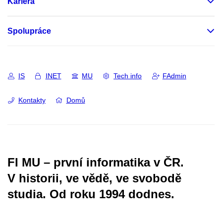
Kariéra
Spolupráce
IS
INET
MU
Tech info
FAdmin
Kontakty
Domů
FI MU – první informatika v ČR.
V historii, ve vědě, ve svobodě
studia.
Od roku 1994 dodnes.