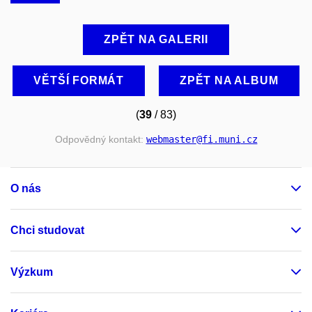
ZPĚT NA GALERII
VĚTŠÍ FORMÁT
ZPĚT NA ALBUM
(
39
/ 83)
Odpovědný kontakt:
webmaster
@fi
.muni
.cz
O nás
Chci studovat
Výzkum