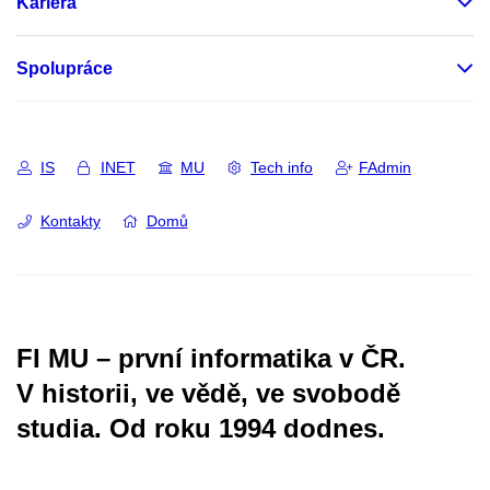
Kariéra
Spolupráce
IS
INET
MU
Tech info
FAdmin
Kontakty
Domů
FI MU – první informatika v ČR.
V historii, ve vědě, ve svobodě
studia.
Od roku 1994 dodnes.