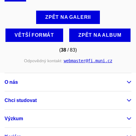
ZPĚT NA GALERII
VĚTŠÍ FORMÁT
ZPĚT NA ALBUM
(
38
/ 83)
Odpovědný kontakt:
webmaster
@fi
.muni
.cz
O nás
Chci studovat
Výzkum