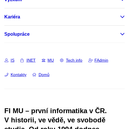
Kariéra
Spolupráce
IS
INET
MU
Tech info
FAdmin
Kontakty
Domů
FI MU – první informatika v ČR.
V historii, ve vědě, ve svobodě