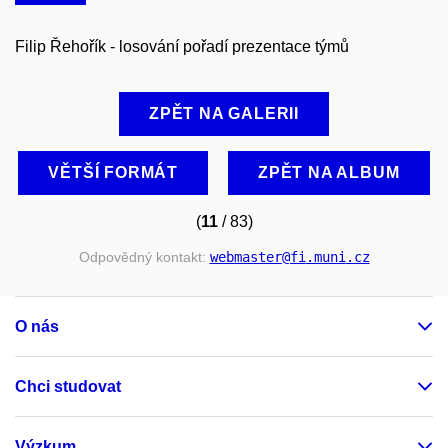
Filip Řehořík - losování pořadí prezentace týmů
ZPĚT NA GALERII
VĚTŠÍ FORMÁT
ZPĚT NA ALBUM
(
11
/ 83)
Odpovědný kontakt:
webmaster
@fi
.muni
.cz
O nás
Chci studovat
Výzkum