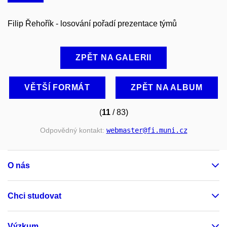
Filip Řehořík - losování pořadí prezentace týmů
ZPĚT NA GALERII
VĚTŠÍ FORMÁT
ZPĚT NA ALBUM
(
11
/ 83)
Odpovědný kontakt:
webmaster
@fi
.muni
.cz
O nás
Chci studovat
Výzkum