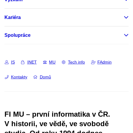
Kariéra
Spolupráce
IS
INET
MU
Tech info
FAdmin
Kontakty
Domů
FI MU – první informatika v ČR.
V historii, ve vědě, ve svobodě