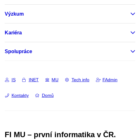
Výzkum
Kariéra
Spolupráce
IS
INET
MU
Tech info
FAdmin
Kontakty
Domů
FI MU – první informatika v ČR.