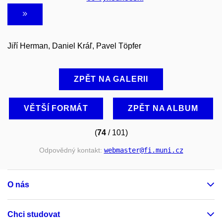
Jiří Herman, Daniel Kráľ, Pavel Töpfer
ZPĚT NA GALERII
VĚTŠÍ FORMÁT
ZPĚT NA ALBUM
(
74
/ 101)
Odpovědný kontakt:
webmaster
@fi
.muni
.cz
O nás
Chci studovat