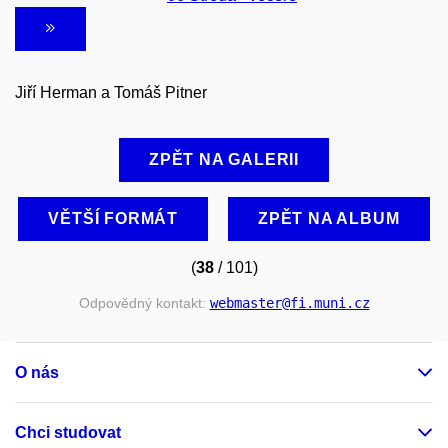
Jiří Herman a Tomáš Pitner
ZPĚT NA GALERII
VĚTŠÍ FORMÁT
ZPĚT NA ALBUM
(
38
/ 101)
Odpovědný kontakt:
webmaster
@fi
.muni
.cz
O nás
Chci studovat