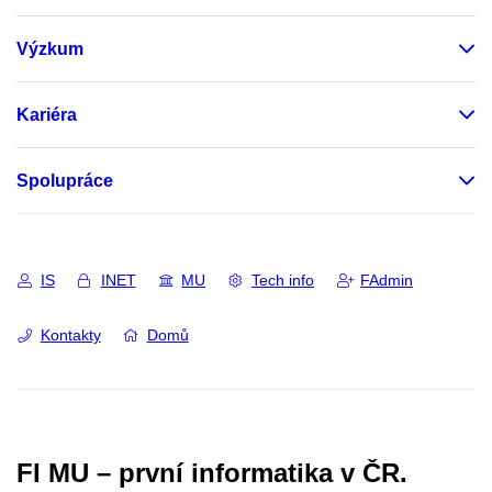
Výzkum
Kariéra
Spolupráce
IS
INET
MU
Tech info
FAdmin
Kontakty
Domů
FI MU – první informatika v ČR.