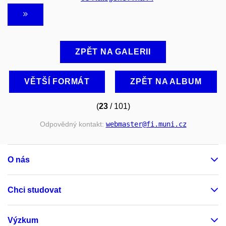
ZPĚT NA GALERII
VĚTŠÍ FORMÁT
ZPĚT NA ALBUM
(
23
/ 101)
Odpovědný kontakt:
webmaster
@fi
.muni
.cz
O nás
Chci studovat
Výzkum