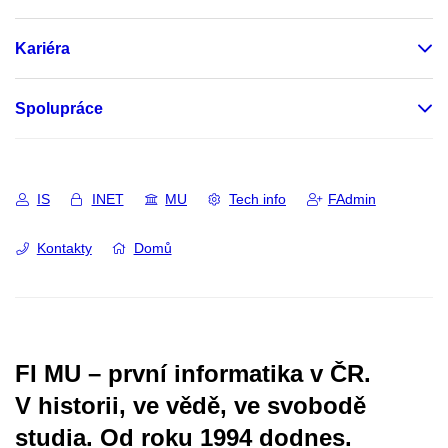
Kariéra
Spolupráce
IS
INET
MU
Tech info
FAdmin
Kontakty
Domů
FI MU – první informatika v ČR.
V historii, ve vědě, ve svobodě
studia.
Od roku 1994 dodnes.