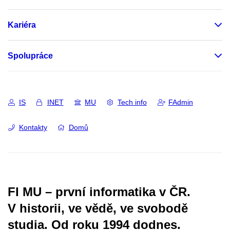
Kariéra
Spolupráce
IS
INET
MU
Tech info
FAdmin
Kontakty
Domů
FI MU – první informatika v ČR.
V historii, ve vědě, ve svobodě
studia.
Od roku 1994 dodnes.