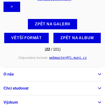
ZPĚT NA GALERII
VĚTŠÍ FORMÁT
ZPĚT NA ALBUM
(
22
/ 101)
Odpovědný kontakt:
webmaster
@fi
.muni
.cz
O nás
Chci studovat
Výzkum