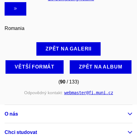
Romania
ZPĚT NA GALERII
VĚTŠÍ FORMÁT
ZPĚT NA ALBUM
(
90
/ 133)
Odpovědný kontakt:
webmaster
@fi
.muni
.cz
O nás
Chci studovat