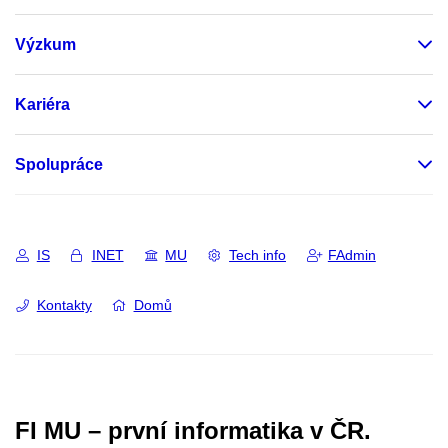
Výzkum
Kariéra
Spolupráce
IS
INET
MU
Tech info
FAdmin
Kontakty
Domů
FI MU – první informatika v ČR.