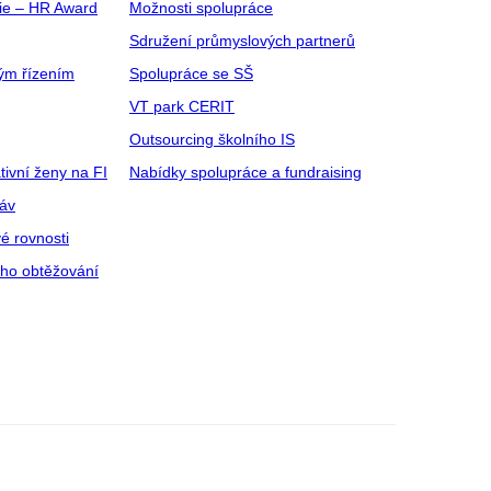
gie – HR Award
Možnosti spolupráce
Sdružení průmyslových partnerů
ým řízením
Spolupráce se SŠ
VT park CERIT
Outsourcing školního IS
tivní ženy na FI
Nabídky spolupráce a fundraising
ráv
é rovnosti
ího obtěžování