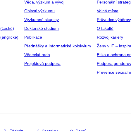
Věda, výzkum a vývoj
Personální strate
Oblasti výzkumu
Volná místa
Výzkumné skupiny
Průvodce výběrov
 (české)
Doktorské studium
O fakultě
(anglické)
Publikace
Rozvoj kariéry
Přednášky a Informatické kolokvium
Ženy v IT – inspira
Vědecká rada
Etika a ochrana p
Projektová podpora
Podpora genderov
Prevence sexuáln