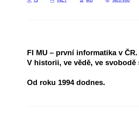
IS
INET
MU
Tech info
FI MU – první informatika v ČR.
V historii, ve vědě, ve svobodě 
Od roku 1994 dodnes.