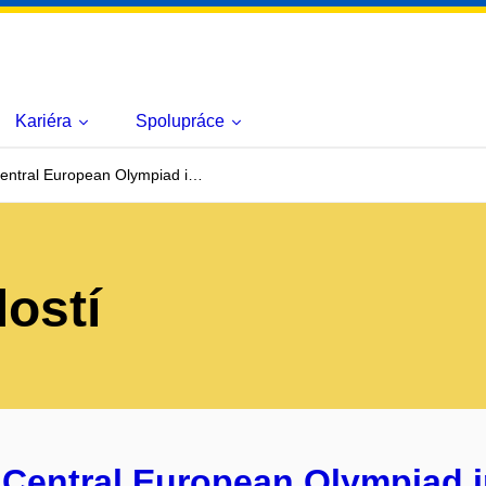
Kariéra
Spolupráce
entral European Olympiad i…
lostí
 Central European Olympiad i