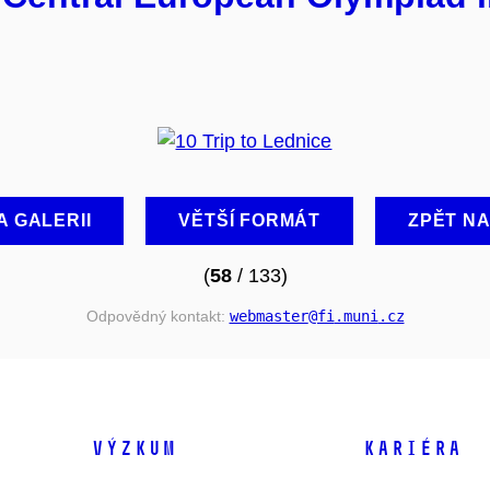
A GALERII
VĚTŠÍ FORMÁT
ZPĚT N
(
58
/ 133)
Odpovědný kontakt:
webmaster
@fi
.muni
.cz
VÝZKUM
KARIÉRA