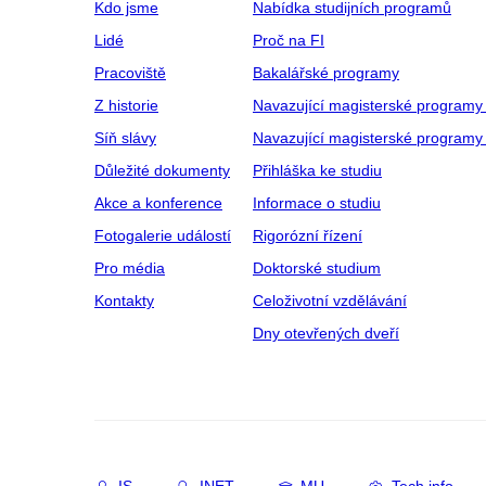
Kdo jsme
Nabídka studijních programů
Lidé
Proč na FI
Pracoviště
Bakalářské programy
Z historie
Navazující magisterské programy
Síň slávy
Navazující magisterské programy 
Důležité dokumenty
Přihláška ke studiu
Akce a konference
Informace o studiu
Fotogalerie událostí
Rigorózní řízení
Pro média
Doktorské studium
Kontakty
Celoživotní vzdělávání
Dny otevřených dveří