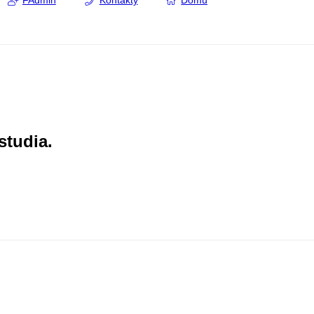
FAdmin
Kontakty
Domů
studia.