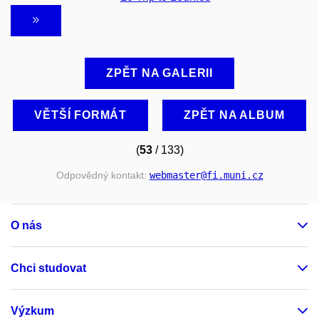
ZPĚT NA GALERII
VĚTŠÍ FORMÁT
ZPĚT NA ALBUM
(
53
/ 133)
Odpovědný kontakt:
webmaster
@fi
.muni
.cz
O nás
Chci studovat
Výzkum