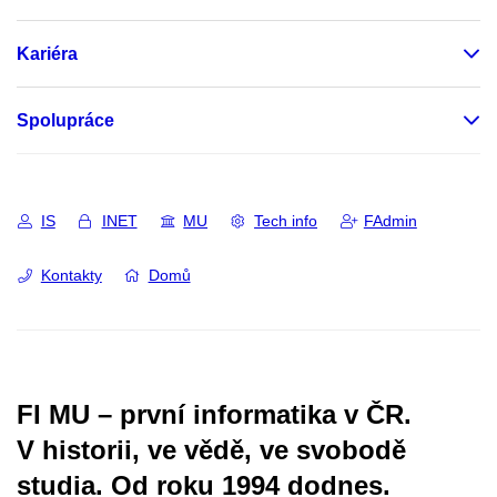
Kariéra
Spolupráce
IS
INET
MU
Tech info
FAdmin
Kontakty
Domů
FI MU – první informatika v ČR.
V historii, ve vědě, ve svobodě
studia.
Od roku 1994 dodnes.