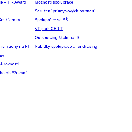
gie – HR Award
Možnosti spolupráce
Sdružení průmyslových partnerů
ým řízením
Spolupráce se SŠ
VT park CERIT
Outsourcing školního IS
tivní ženy na FI
Nabídky spolupráce a fundraising
ráv
é rovnosti
ího obtěžování