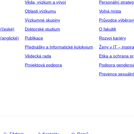
Věda, výzkum a vývoj
Personální strate
Oblasti výzkumu
Volná místa
Výzkumné skupiny
Průvodce výběrov
 (české)
Doktorské studium
O fakultě
(anglické)
Publikace
Rozvoj kariéry
Přednášky a Informatické kolokvium
Ženy v IT – inspira
Vědecká rada
Etika a ochrana p
Projektová podpora
Podpora genderov
Prevence sexuáln