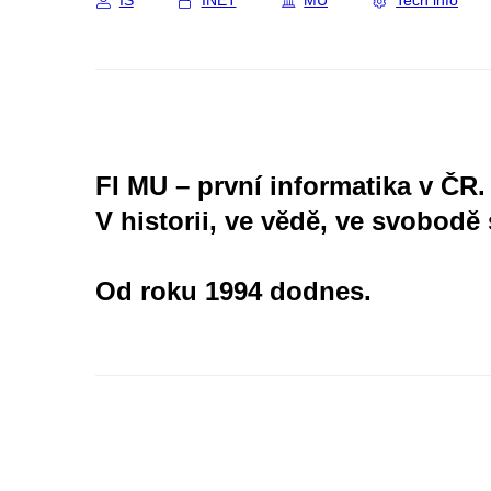
IS
INET
MU
Tech info
FI MU – první informatika v ČR.
V historii, ve vědě, ve svobodě 
Od roku 1994 dodnes.