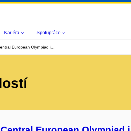
Kariéra
Spolupráce
entral European Olympiad i…
lostí
 Central European Olympiad i