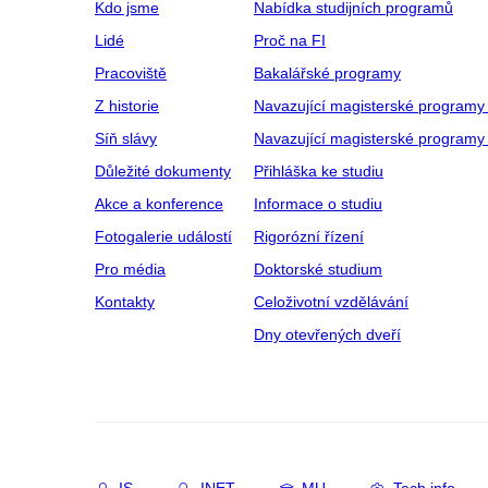
Kdo jsme
Nabídka studijních programů
Lidé
Proč na FI
Pracoviště
Bakalářské programy
Z historie
Navazující magisterské programy
Síň slávy
Navazující magisterské programy 
Důležité dokumenty
Přihláška ke studiu
Akce a konference
Informace o studiu
Fotogalerie událostí
Rigorózní řízení
Pro média
Doktorské studium
Kontakty
Celoživotní vzdělávání
Dny otevřených dveří