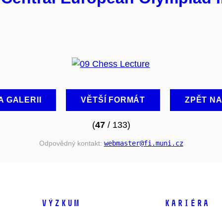
A GALERII
VĚTŠÍ FORMÁT
ZPĚT N
(
47
/ 133)
Odpovědný kontakt:
webmaster
@fi
.muni
.cz
VÝZKUM
KARIÉRA