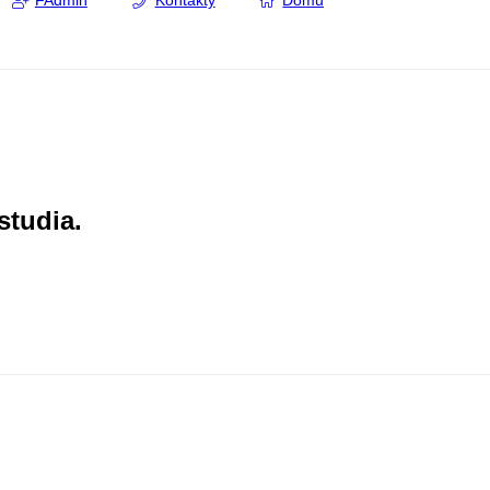
FAdmin
Kontakty
Domů
studia.