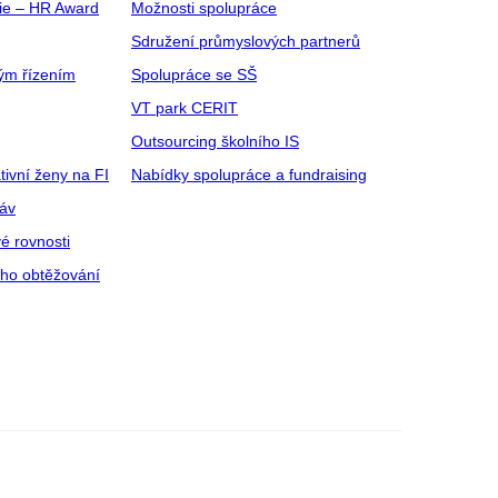
gie – HR Award
Možnosti spolupráce
Sdružení průmyslových partnerů
ým řízením
Spolupráce se SŠ
VT park CERIT
Outsourcing školního IS
tivní ženy na FI
Nabídky spolupráce a fundraising
ráv
é rovnosti
ího obtěžování