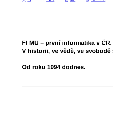
IS
INET
MU
Tech info
FI MU – první informatika v ČR.
V historii, ve vědě, ve svobodě 
Od roku 1994 dodnes.