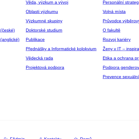
Věda, výzkum a vývoj
Personální strate
Oblasti výzkumu
Volná místa
Výzkumné skupiny
Průvodce výběrov
 (české)
Doktorské studium
O fakultě
(anglické)
Publikace
Rozvoj kariéry
Přednášky a Informatické kolokvium
Ženy v IT – inspira
Vědecká rada
Etika a ochrana p
Projektová podpora
Podpora genderov
Prevence sexuáln