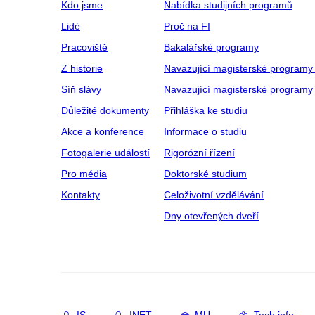
Kdo jsme
Nabídka studijních programů
Lidé
Proč na FI
Pracoviště
Bakalářské programy
Z historie
Navazující magisterské programy
Síň slávy
Navazující magisterské programy 
Důležité dokumenty
Přihláška ke studiu
Akce a konference
Informace o studiu
Fotogalerie událostí
Rigorózní řízení
Pro média
Doktorské studium
Kontakty
Celoživotní vzdělávání
Dny otevřených dveří