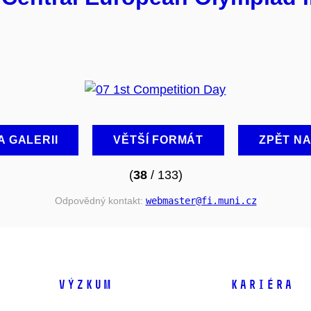
A GALERII
VĚTŠÍ FORMÁT
ZPĚT N
(
38
/ 133)
Odpovědný kontakt:
webmaster
@fi
.muni
.cz
VÝZKUM
KARIÉRA