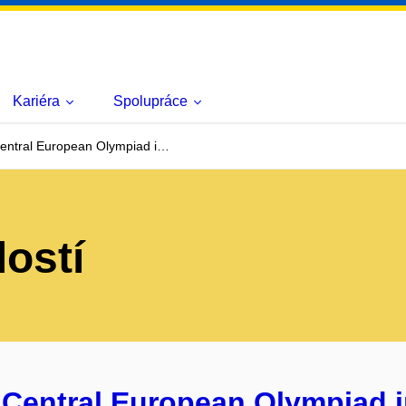
Kariéra
Spolupráce
entral European Olympiad i…
lostí
 Central European Olympiad i