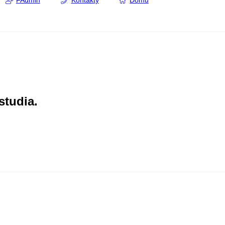
FAdmin
Kontakty
Domů
studia.