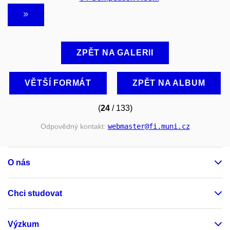
ZPĚT NA GALERII
VĚTŠÍ FORMÁT
ZPĚT NA ALBUM
(
24
/ 133)
Odpovědný kontakt:
webmaster
@fi
.muni
.cz
O nás
Chci studovat
Výzkum