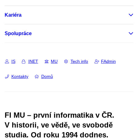
Kariéra
Spolupráce
IS
INET
MU
Tech info
FAdmin
Kontakty
Domů
FI MU – první informatika v ČR.
V historii, ve vědě, ve svobodě
studia.
Od roku 1994 dodnes.