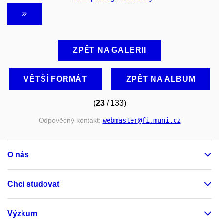
ZPĚT NA GALERII
VĚTŠÍ FORMÁT
ZPĚT NA ALBUM
(
23
/ 133)
Odpovědný kontakt:
webmaster
@fi
.muni
.cz
O nás
Chci studovat
Výzkum