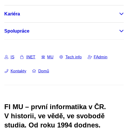
Kariéra
Spolupráce
IS
INET
MU
Tech info
FAdmin
Kontakty
Domů
FI MU – první informatika v ČR.
V historii, ve vědě, ve svobodě
studia.
Od roku 1994 dodnes.