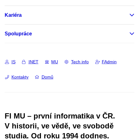
Kariéra
Spolupráce
IS
INET
MU
Tech info
FAdmin
Kontakty
Domů
FI MU – první informatika v ČR.
V historii, ve vědě, ve svobodě
studia.
Od roku 1994 dodnes.