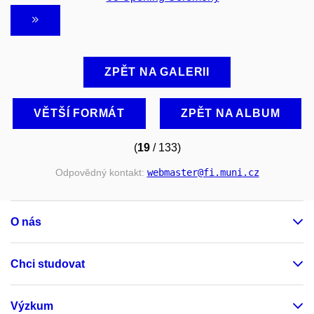
ZPĚT NA GALERII
VĚTŠÍ FORMÁT
ZPĚT NA ALBUM
(
19
/ 133)
Odpovědný kontakt:
webmaster
@fi
.muni
.cz
O nás
Chci studovat
Výzkum