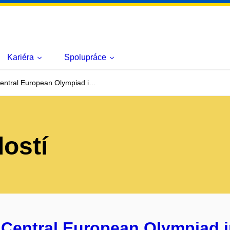
Kariéra
Spolupráce
entral European Olympiad i…
lostí
 Central European Olympiad i