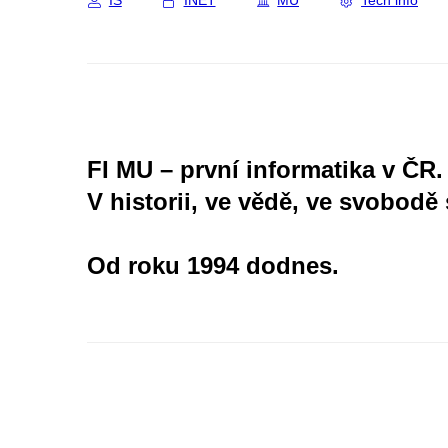
IS
INET
MU
Tech info
FI MU – první informatika v ČR.
V historii, ve vědě, ve svobodě 
Od roku 1994 dodnes.