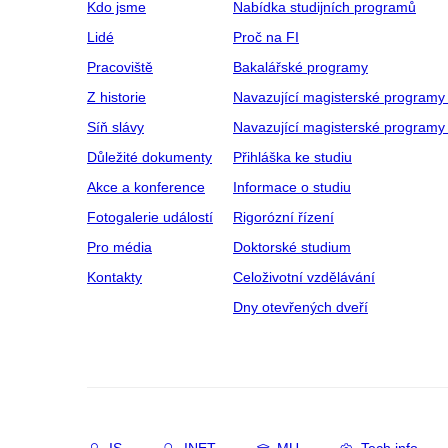
Kdo jsme
Nabídka studijních programů
Lidé
Proč na FI
Pracoviště
Bakalářské programy
Z historie
Navazující magisterské programy
Síň slávy
Navazující magisterské programy 
Důležité dokumenty
Přihláška ke studiu
Akce a konference
Informace o studiu
Fotogalerie událostí
Rigorózní řízení
Pro média
Doktorské studium
Kontakty
Celoživotní vzdělávání
Dny otevřených dveří