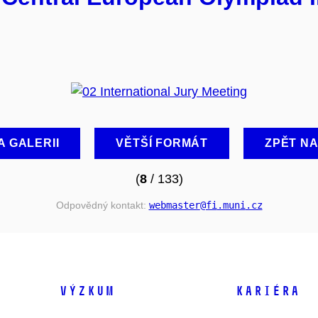
A GALERII
VĚTŠÍ FORMÁT
ZPĚT N
(
8
/ 133)
Odpovědný kontakt:
webmaster
@fi
.muni
.cz
VÝZKUM
KARIÉRA