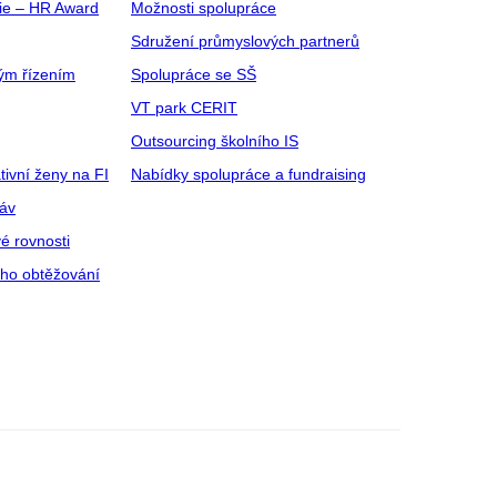
gie – HR Award
Možnosti spolupráce
Sdružení průmyslových partnerů
ým řízením
Spolupráce se SŠ
VT park CERIT
Outsourcing školního IS
tivní ženy na FI
Nabídky spolupráce a fundraising
ráv
é rovnosti
ího obtěžování