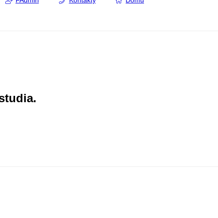
FAdmin
Kontakty
Domů
studia.