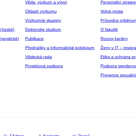
Věda, výzkum a vývoj
Personální strate
Oblasti výzkumu
Volná místa
Výzkumné skupiny
Průvodce výběrov
 (české)
Doktorské studium
O fakultě
(anglické)
Publikace
Rozvoj kariéry
Přednášky a Informatické kolokvium
Ženy v IT – inspira
Vědecká rada
Etika a ochrana p
Projektová podpora
Podpora genderov
Prevence sexuáln