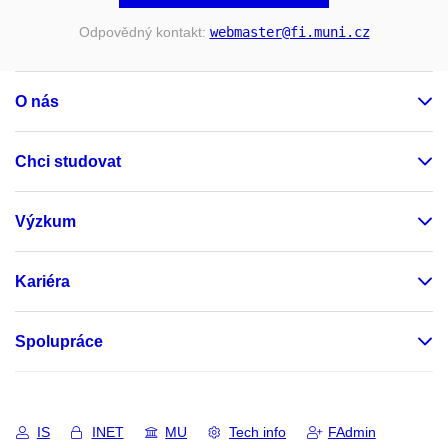
Odpovědný kontakt:
webmaster
@fi
.muni
.cz
O nás
Chci studovat
Výzkum
Kariéra
Spolupráce
IS
INET
MU
Tech info
FAdmin