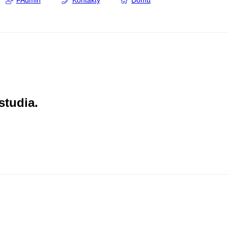
FAdmin
Kontakty
Domů
studia.