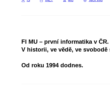
IS
INET
MU
Tech info
FI MU – první informatika v ČR.
V historii, ve vědě, ve svobodě 
Od roku 1994 dodnes.