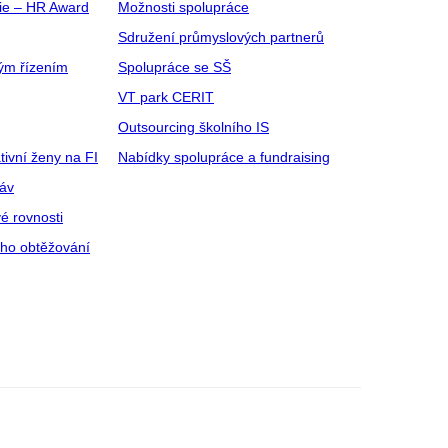
gie – HR Award
Možnosti spolupráce
Sdružení průmyslových partnerů
ým řízením
Spolupráce se SŠ
VT park CERIT
Outsourcing školního IS
tivní ženy na FI
Nabídky spolupráce a fundraising
ráv
é rovnosti
ího obtěžování