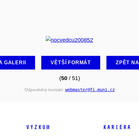
A GALERII
VĚTŠÍ FORMÁT
ZPĚT N
(
50
/ 51)
Odpovědný kontakt:
webmaster
@fi
.muni
.cz
VÝZKUM
KARIÉRA