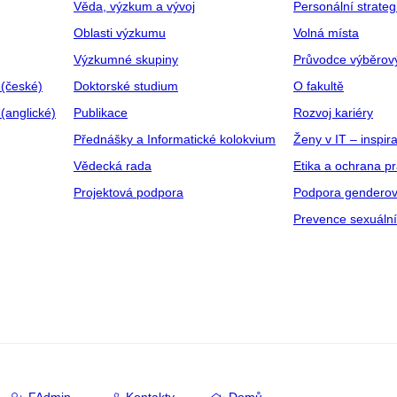
Věda, výzkum a vývoj
Personální strate
Oblasti výzkumu
Volná místa
Výzkumné skupiny
Průvodce výběrov
 (české)
Doktorské studium
O fakultě
(anglické)
Publikace
Rozvoj kariéry
Přednášky a Informatické kolokvium
Ženy v IT – inspira
Vědecká rada
Etika a ochrana p
Projektová podpora
Podpora genderov
Prevence sexuáln