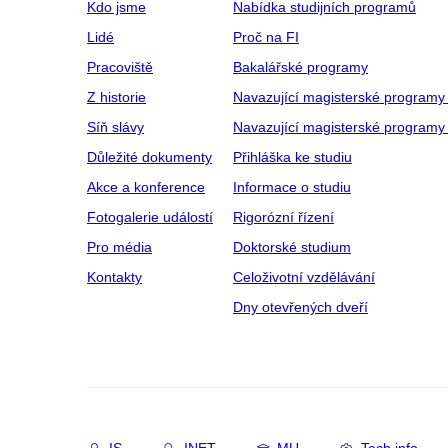
Kdo jsme
Nabídka studijních programů
Lidé
Proč na FI
Pracoviště
Bakalářské programy
Z historie
Navazující magisterské programy
Síň slávy
Navazující magisterské programy 
Důležité dokumenty
Přihláška ke studiu
Akce a konference
Informace o studiu
Fotogalerie událostí
Rigorózní řízení
Pro média
Doktorské studium
Kontakty
Celoživotní vzdělávání
Dny otevřených dveří