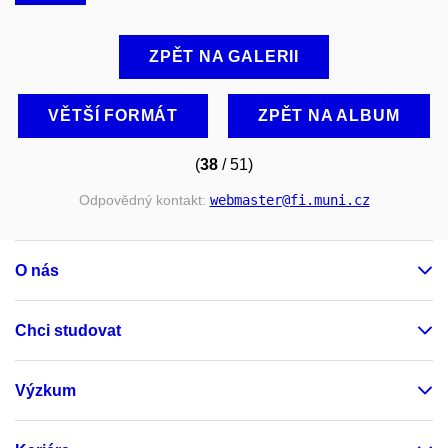
ZPĚT NA GALERII
VĚTŠÍ FORMÁT
ZPĚT NA ALBUM
(
38
/ 51)
Odpovědný kontakt:
webmaster
@fi
.muni
.cz
O nás
Chci studovat
Výzkum