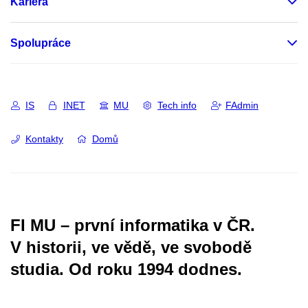
Kariéra
Spolupráce
IS
INET
MU
Tech info
FAdmin
Kontakty
Domů
FI MU – první informatika v ČR.
V historii, ve vědě, ve svobodě
studia.
Od roku 1994 dodnes.