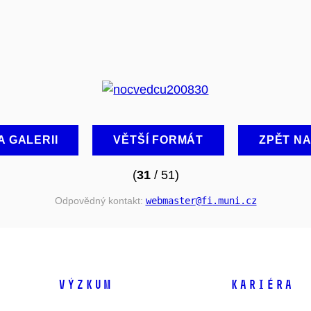
A GALERII
VĚTŠÍ FORMÁT
ZPĚT N
(
31
/ 51)
Odpovědný kontakt:
webmaster
@fi
.muni
.cz
VÝZKUM
KARIÉRA