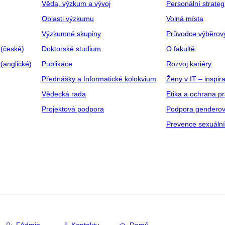
Věda, výzkum a vývoj
Personální strate
Oblasti výzkumu
Volná místa
Výzkumné skupiny
Průvodce výběrov
 (české)
Doktorské studium
O fakultě
(anglické)
Publikace
Rozvoj kariéry
Přednášky a Informatické kolokvium
Ženy v IT – inspira
Vědecká rada
Etika a ochrana p
Projektová podpora
Podpora genderov
Prevence sexuáln