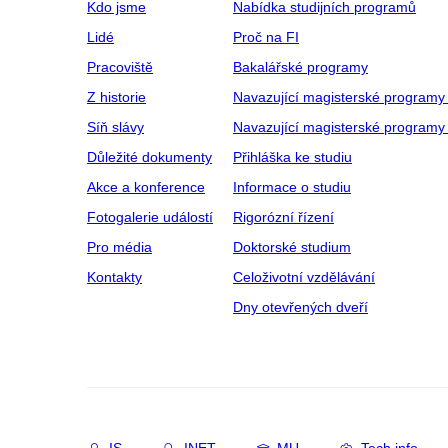
Kdo jsme
Nabídka studijních programů
Lidé
Proč na FI
Pracoviště
Bakalářské programy
Z historie
Navazující magisterské programy
Síň slávy
Navazující magisterské programy 
Důležité dokumenty
Přihláška ke studiu
Akce a konference
Informace o studiu
Fotogalerie událostí
Rigorózní řízení
Pro média
Doktorské studium
Kontakty
Celoživotní vzdělávání
Dny otevřených dveří