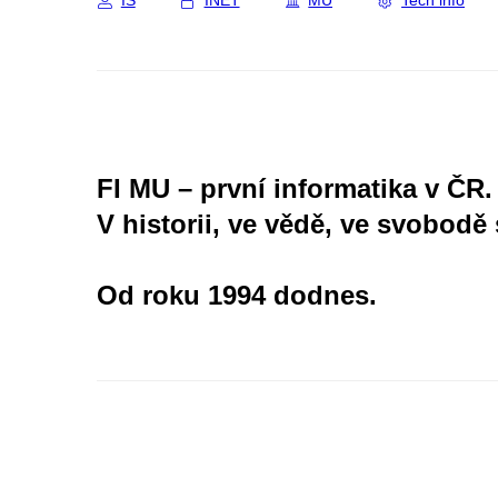
IS
INET
MU
Tech info
FI MU – první informatika v ČR.
V historii, ve vědě, ve svobodě 
Od roku 1994 dodnes.