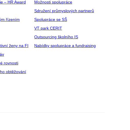
gie – HR Award
Možnosti spolupráce
Sdružení průmyslových partnerů
ým řízením
Spolupráce se SŠ
VT park CERIT
Outsourcing školního IS
tivní ženy na FI
Nabídky spolupráce a fundraising
ráv
é rovnosti
ího obtěžování