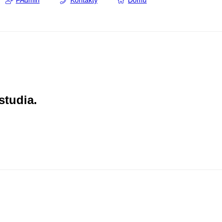
FAdmin
Kontakty
Domů
studia.