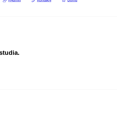
FAdmin
Kontakty
Domů
studia.