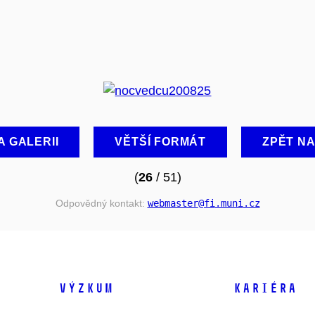
A GALERII
VĚTŠÍ FORMÁT
ZPĚT N
(
26
/ 51)
Odpovědný kontakt:
webmaster
@fi
.muni
.cz
VÝZKUM
KARIÉRA