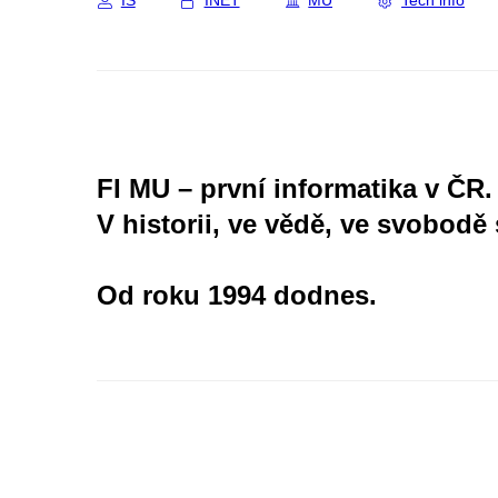
IS
INET
MU
Tech info
FI MU – první informatika v ČR.
V historii, ve vědě, ve svobodě 
Od roku 1994 dodnes.