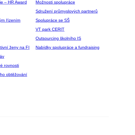
gie – HR Award
Možnosti spolupráce
Sdružení průmyslových partnerů
ým řízením
Spolupráce se SŠ
VT park CERIT
Outsourcing školního IS
tivní ženy na FI
Nabídky spolupráce a fundraising
ráv
é rovnosti
ího obtěžování