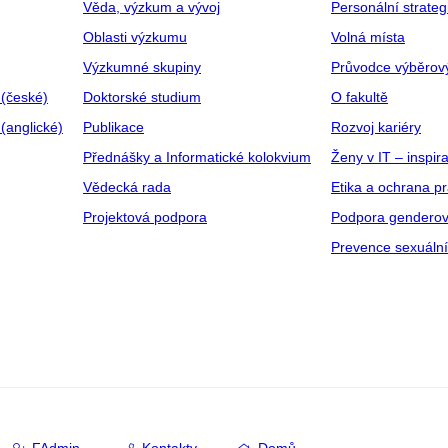
Věda, výzkum a vývoj
Personální strate
Oblasti výzkumu
Volná místa
Výzkumné skupiny
Průvodce výběrov
 (české)
Doktorské studium
O fakultě
(anglické)
Publikace
Rozvoj kariéry
Přednášky a Informatické kolokvium
Ženy v IT – inspira
Vědecká rada
Etika a ochrana p
Projektová podpora
Podpora genderov
Prevence sexuáln