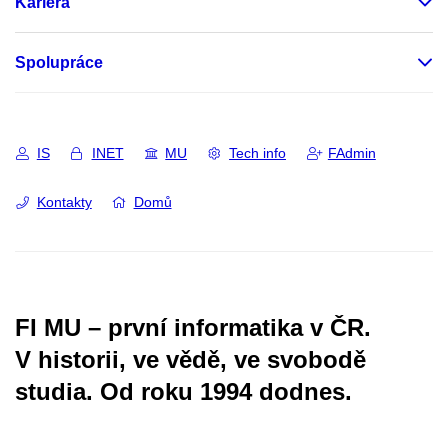
Kariéra
Spolupráce
IS
INET
MU
Tech info
FAdmin
Kontakty
Domů
FI MU – první informatika v ČR.
V historii, ve vědě, ve svobodě
studia.
Od roku 1994 dodnes.