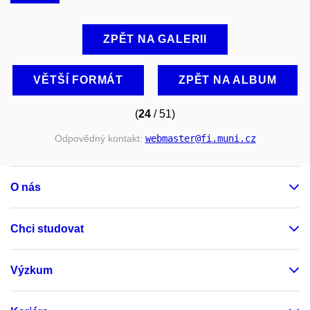
ZPĚT NA GALERII
VĚTŠÍ FORMÁT
ZPĚT NA ALBUM
(
24
/ 51)
Odpovědný kontakt:
webmaster
@fi
.muni
.cz
O nás
Chci studovat
Výzkum