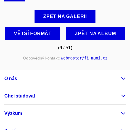
ZPĚT NA GALERII
VĚTŠÍ FORMÁT
ZPĚT NA ALBUM
(
9
/ 51)
Odpovědný kontakt:
webmaster
@fi
.muni
.cz
O nás
Chci studovat
Výzkum