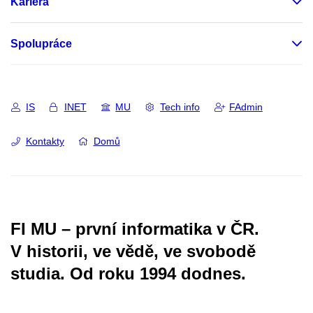
Kariéra
Spolupráce
IS
INET
MU
Tech info
FAdmin
Kontakty
Domů
FI MU – první informatika v ČR.
V historii, ve vědě, ve svobodě
studia.
Od roku 1994 dodnes.