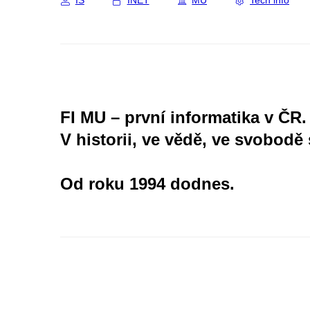
IS
INET
MU
Tech info
FI MU – první informatika v ČR.
V historii, ve vědě, ve svobodě 
Od roku 1994 dodnes.