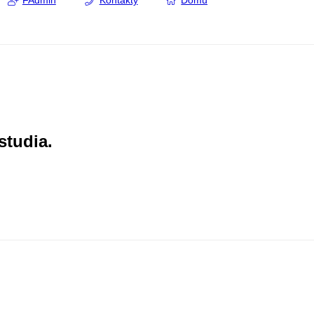
FAdmin
Kontakty
Domů
studia.