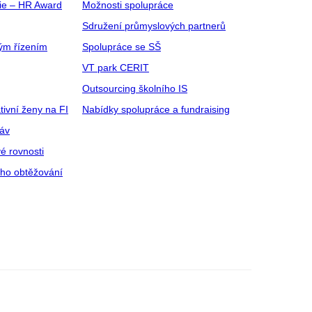
gie – HR Award
Možnosti spolupráce
Sdružení průmyslových partnerů
ým řízením
Spolupráce se SŠ
VT park CERIT
Outsourcing školního IS
tivní ženy na FI
Nabídky spolupráce a fundraising
ráv
é rovnosti
ího obtěžování