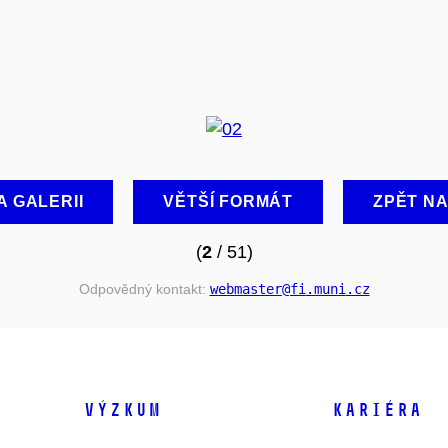
A GALERII
VĚTŠÍ FORMÁT
ZPĚT N
(
2
/ 51)
Odpovědný kontakt:
webmaster
@fi
.muni
.cz
VÝZKUM
KARIÉRA