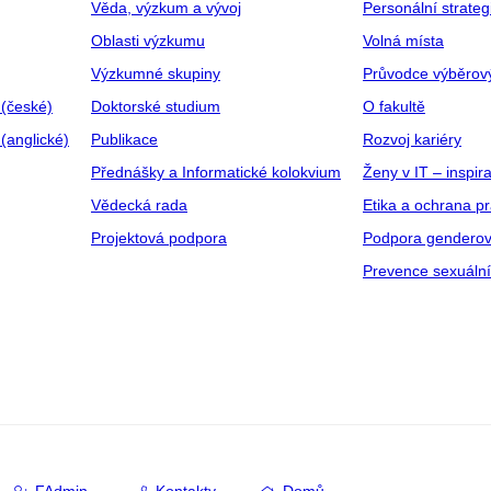
Věda, výzkum a vývoj
Personální strate
Oblasti výzkumu
Volná místa
Výzkumné skupiny
Průvodce výběrov
 (české)
Doktorské studium
O fakultě
(anglické)
Publikace
Rozvoj kariéry
Přednášky a Informatické kolokvium
Ženy v IT – inspira
Vědecká rada
Etika a ochrana p
Projektová podpora
Podpora genderov
Prevence sexuáln