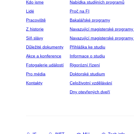
Kdo jsme
Nabídka studijních programů
Lidé
Proč na FI
Pracoviště
Bakalářské programy
Z historie
Navazující magisterské programy
Síň slávy
Navazující magisterské programy 
Důležité dokumenty
Přihláška ke studiu
Akce a konference
Informace o studiu
Fotogalerie událostí
Rigorózní řízení
Pro média
Doktorské studium
Kontakty
Celoživotní vzdělávání
Dny otevřených dveří