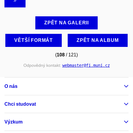
ZPĚT NA GALERII
VĚTŠÍ FORMÁT
ZPĚT NA ALBUM
(
108
/ 121)
Odpovědný kontakt:
webmaster
@fi
.muni
.cz
O nás
Chci studovat
Výzkum