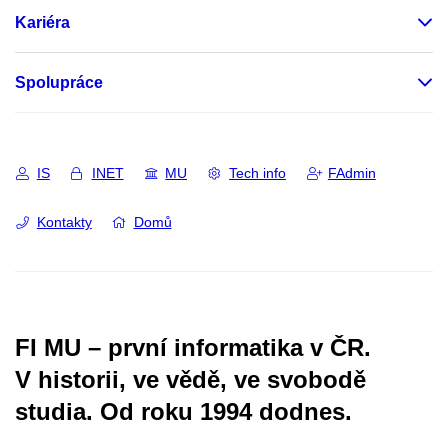
Kariéra
Spolupráce
IS
INET
MU
Tech info
FAdmin
Kontakty
Domů
FI MU – první informatika v ČR.
V historii, ve vědě, ve svobodě
studia.
Od roku 1994 dodnes.