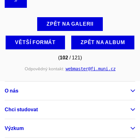
ZPĚT NA GALERII
VĚTŠÍ FORMÁT
ZPĚT NA ALBUM
(
102
/ 121)
Odpovědný kontakt:
webmaster
@fi
.muni
.cz
O nás
Chci studovat
Výzkum