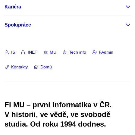
Kariéra
Spolupráce
IS
INET
MU
Tech info
FAdmin
Kontakty
Domů
FI MU – první informatika v ČR.
V historii, ve vědě, ve svobodě
studia.
Od roku 1994 dodnes.