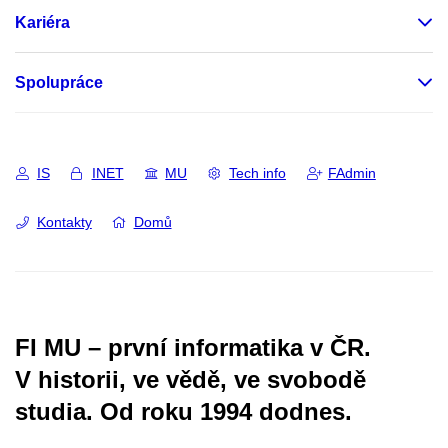
Kariéra
Spolupráce
IS
INET
MU
Tech info
FAdmin
Kontakty
Domů
FI MU – první informatika v ČR.
V historii, ve vědě, ve svobodě
studia.
Od roku 1994 dodnes.