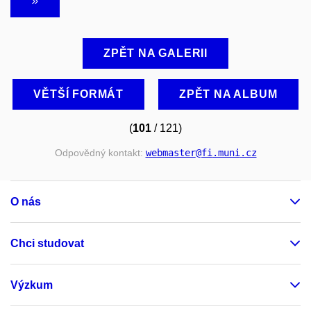
ZPĚT NA GALERII
VĚTŠÍ FORMÁT
ZPĚT NA ALBUM
(
101
/ 121)
Odpovědný kontakt:
webmaster
@fi
.muni
.cz
O nás
Chci studovat
Výzkum