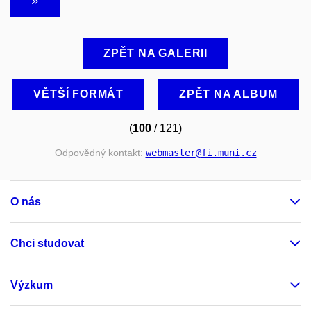
ZPĚT NA GALERII
VĚTŠÍ FORMÁT
ZPĚT NA ALBUM
(
100
/ 121)
Odpovědný kontakt:
webmaster
@fi
.muni
.cz
O nás
Chci studovat
Výzkum