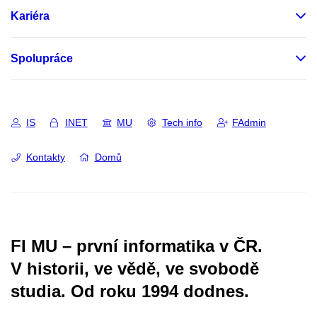
Kariéra
Spolupráce
IS
INET
MU
Tech info
FAdmin
Kontakty
Domů
FI MU – první informatika v ČR.
V historii, ve vědě, ve svobodě
studia.
Od roku 1994 dodnes.