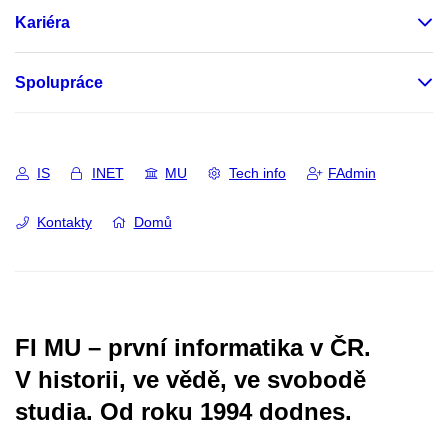
Kariéra
Spolupráce
IS
INET
MU
Tech info
FAdmin
Kontakty
Domů
FI MU – první informatika v ČR.
V historii, ve vědě, ve svobodě
studia.
Od roku 1994 dodnes.