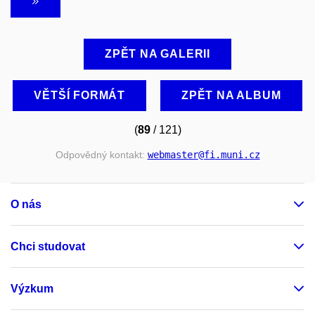
ZPĚT NA GALERII
VĚTŠÍ FORMÁT
ZPĚT NA ALBUM
(
89
/ 121)
Odpovědný kontakt:
webmaster
@fi
.muni
.cz
O nás
Chci studovat
Výzkum