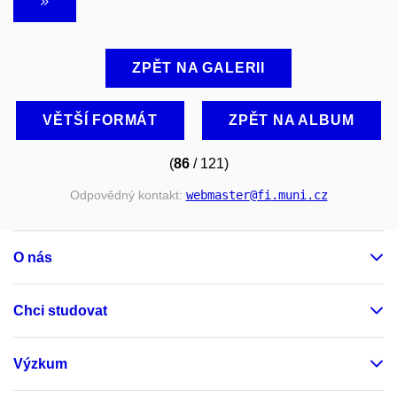
ZPĚT NA GALERII
VĚTŠÍ FORMÁT
ZPĚT NA ALBUM
(
86
/ 121)
Odpovědný kontakt:
webmaster
@fi
.muni
.cz
O nás
Chci studovat
Výzkum