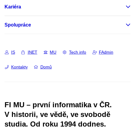
Kariéra
Spolupráce
IS
INET
MU
Tech info
FAdmin
Kontakty
Domů
FI MU – první informatika v ČR.
V historii, ve vědě, ve svobodě
studia.
Od roku 1994 dodnes.