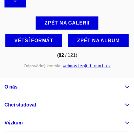
ZPĚT NA GALERII
VĚTŠÍ FORMÁT
ZPĚT NA ALBUM
(
82
/ 121)
Odpovědný kontakt:
webmaster
@fi
.muni
.cz
O nás
Chci studovat
Výzkum