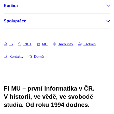
Kariéra
Spolupráce
IS
INET
MU
Tech info
FAdmin
Kontakty
Domů
FI MU – první informatika v ČR.
V historii, ve vědě, ve svobodě
studia.
Od roku 1994 dodnes.