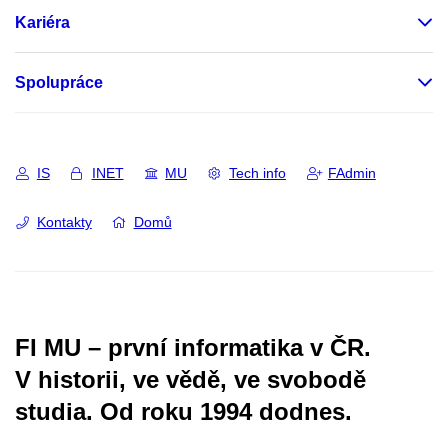
Kariéra
Spolupráce
IS
INET
MU
Tech info
FAdmin
Kontakty
Domů
FI MU – první informatika v ČR.
V historii, ve vědě, ve svobodě
studia.
Od roku 1994 dodnes.