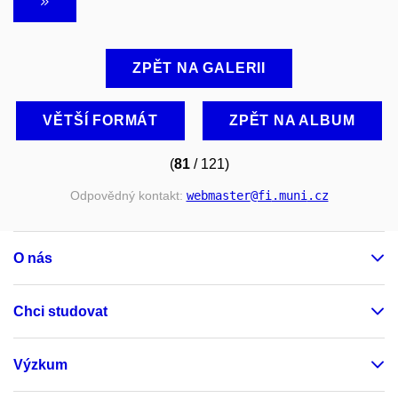
ZPĚT NA GALERII
VĚTŠÍ FORMÁT
ZPĚT NA ALBUM
(
81
/ 121)
Odpovědný kontakt:
webmaster
@fi
.muni
.cz
O nás
Chci studovat
Výzkum