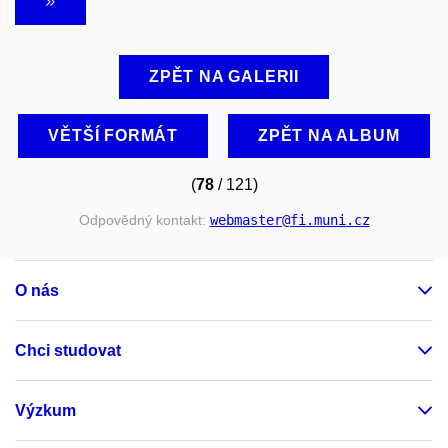
ZPĚT NA GALERII
VĚTŠÍ FORMÁT
ZPĚT NA ALBUM
(
78
/ 121)
Odpovědný kontakt:
webmaster
@fi
.muni
.cz
O nás
Chci studovat
Výzkum