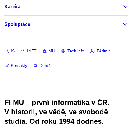
Kariéra
Spolupráce
IS
INET
MU
Tech info
FAdmin
Kontakty
Domů
FI MU – první informatika v ČR.
V historii, ve vědě, ve svobodě
studia.
Od roku 1994 dodnes.