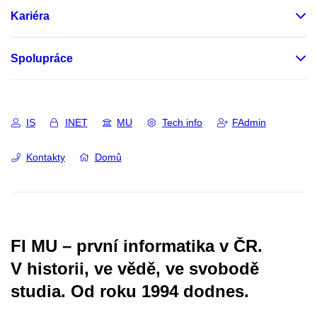
Kariéra
Spolupráce
IS
INET
MU
Tech info
FAdmin
Kontakty
Domů
FI MU – první informatika v ČR.
V historii, ve vědě, ve svobodě
studia.
Od roku 1994 dodnes.