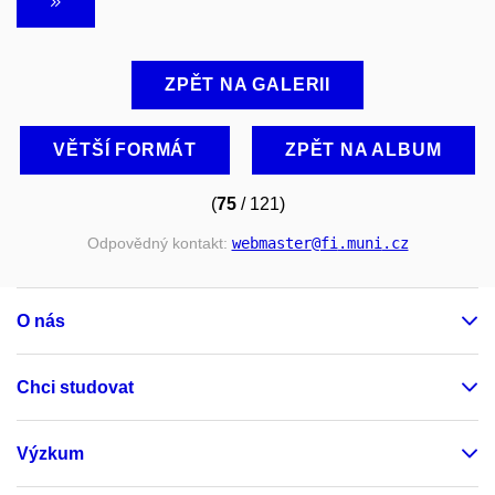
ZPĚT NA GALERII
VĚTŠÍ FORMÁT
ZPĚT NA ALBUM
(
75
/ 121)
Odpovědný kontakt:
webmaster
@fi
.muni
.cz
O nás
Chci studovat
Výzkum